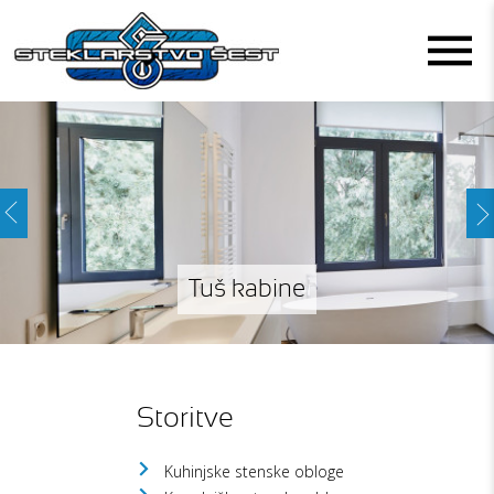
Kopalniške stenske obloge
Kuhinjske stenske obloge
Izolacijska stekla
Steklene ograje
Steklena vrata
Tuš kabine
Storitve
Kuhinjske stenske obloge